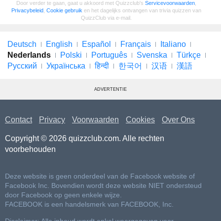
Door verder te gaan, gaat u akkoord met Quizzclub's
Servicevoorwaarden
,
Privacybeleid
,
Cookie gebruik
en het dagelijks ontvangen van trivia quizzen van
QuizzClub via e-mail.
Deutsch
English
Español
Français
Italiano
Nederlands
Polski
Português
Svenska
Türkçe
Русский
Українська
हिन्दी
한국어
汉语
漢語
ADVERTENTIE
Contact
Privacy
Voorwaarden
Cookies
Over Ons
Copyright © 2026 quizzclub.com. Alle rechten
voorbehouden
Deze website is geen onderdeel van de Facebook website of
Facebook Inc. Bovendien wordt deze website NIET ondersteud
door Facebook op geen enkele wijze.
FACEBOOK is een handelsmerk van FACEBOOK, Inc.