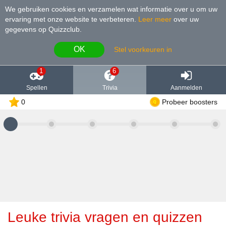
We gebruiken cookies en verzamelen wat informatie over u om uw
ervaring met onze website te verbeteren
.
Leer meer
over uw
gegevens op Quizzclub.
OK
Stel voorkeuren in
1
6
Spellen
Trivia
Aanmelden
0
Probeer boosters
Leuke trivia vragen en quizzen