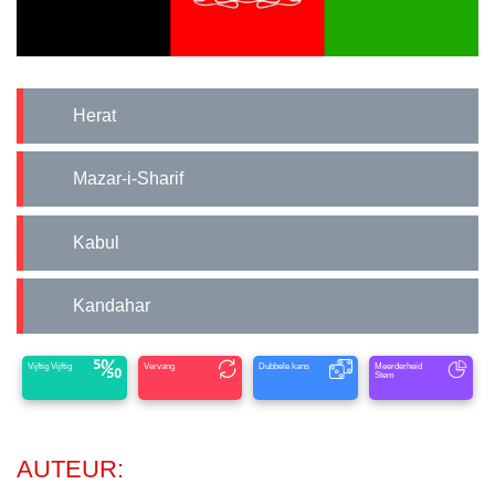
Herat
Mazar-i-Sharif
Kabul
Kandahar
Vijftig Vijftig
Vervang
Dubbele kans
Meerderheid
Stem
AUTEUR: