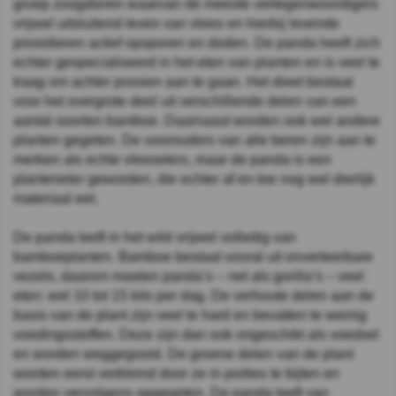
groep zoogdieren waarvan de meeste vertegenwoordigers
vrijwel uitsluitend leven van vlees en hierbij levende
prooidieren actief opsporen en doden. De panda heeft zich
echter gespecialiseerd in het eten van planten en is veel te
traag om achter prooien aan te gaan. Het dieet bestaat
voor het overgrote deel uit verschillende delen van een
aantal soorten bamboe. Daarnaast worden ook wel andere
planten gegeten. De voorouders van alle beren zijn aan te
merken als echte vleeseters, maar de panda is een
planteneter geworden, die echter af en toe nog wel dierlijk
materiaal eet.
De panda leeft in het wild vrijwel volledig van
bamboeplanten. Bamboe bestaat vooral uit onverteerbare
vezels, daarom moeten panda’s – net als gorilla’s – veel
eten: wel 10 tot 15 kilo per dag. De verhoute delen aan de
basis van de plant zijn veel te hard en bevatten te weinig
voedingsstoffen. Deze zijn dan ook ongeschikt als voedsel
en worden weggegooid. De groene delen van de plant
worden eerst verkleind door ze in porties te bijten en
worden vervolgens opgegeten. De panda leeft van