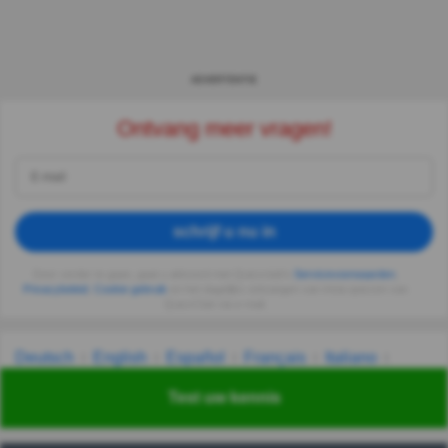
ADVERTENTIE
Ontvang meer vragen!
schrijf u nu in
Door verder te gaan, gaat u akkoord met Quizzclub's
Servicevoorwaarden
,
Privacybeleid
,
Cookie gebruik
en het dagelijks ontvangen van trivia quizzen van
QuizzClub via e-mail.
Deutsch
English
Español
Français
Italiano
Nederlands
Polski
Português
Svenska
Türkçe
Test uw kennis
Русский
Українська
हिन्दी
한국어
汉语
漢語