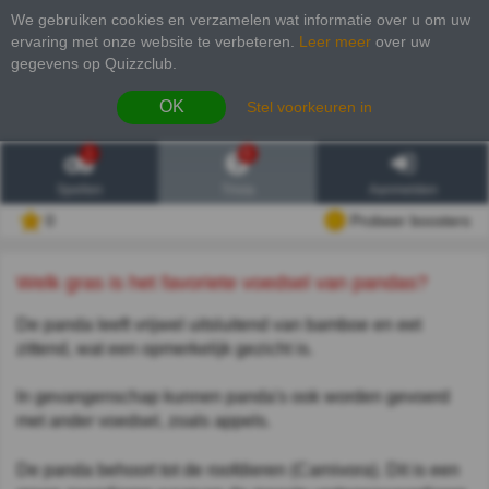
We gebruiken cookies en verzamelen wat informatie over u om uw
ervaring met onze website te verbeteren
.
Leer meer
over uw
gegevens op Quizzclub.
OK
Stel voorkeuren in
1
6
Spellen
Trivia
Aanmelden
0
Probeer boosters
Welk gras is het favoriete voedsel van pandas?
De panda leeft vrijwel uitsluitend van bamboe en eet
zittend, wat een opmerkelijk gezicht is.
In gevangenschap kunnen panda's ook worden gevoerd
met ander voedsel, zoals appels.
De panda behoort tot de roofdieren (Carnivora). Dit is een