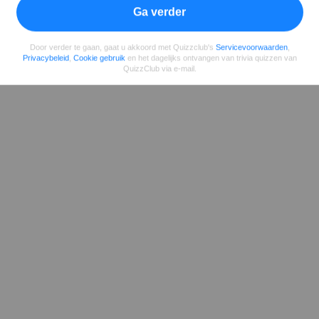
Ga verder
Door verder te gaan, gaat u akkoord met Quizzclub's
Servicevoorwaarden
,
Privacybeleid
,
Cookie gebruik
en het dagelijks ontvangen van trivia quizzen van
QuizzClub via e-mail.