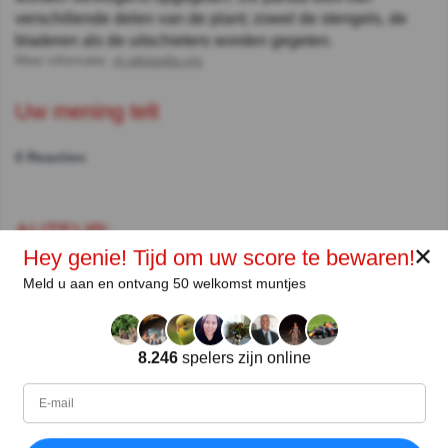
verschillende delen van de plant; zowel de stengels, de
bladeren als de uitschieters worden gegeten.
Meer informatie:
nl.wikipedia.org
Uw mening telt
0 Reacties
AUTEUR:
✕
Hey genie! Tijd om uw score te bewaren!
Jason Sheehan
Meld u aan en ontvang 50 welkomst muntjes
Schrijver
Sinds
Level
Score
Vragen
8.246
spelers zijn online
06-2015
30
5109
102
Deel
op Facebook