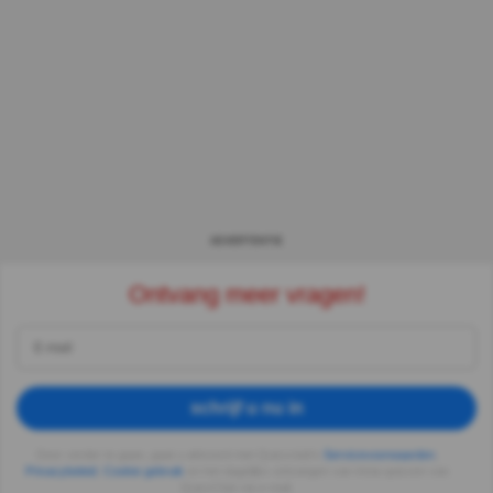
ADVERTENTIE
Ontvang meer vragen!
schrijf u nu in
Door verder te gaan, gaat u akkoord met Quizzclub's
Servicevoorwaarden
,
Privacybeleid
,
Cookie gebruik
en het dagelijks ontvangen van trivia quizzen van
QuizzClub via e-mail.