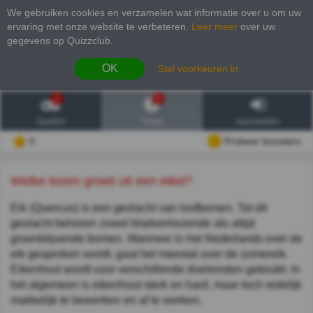
We gebruiken cookies en verzamelen wat informatie over u om uw
ervaring met onze website te verbeteren
.
Leer meer
over uw
gegevens op Quizzclub.
OK
Stel voorkeuren in
1
6
Spellen
Trivia
Aanmelden
0
Probeer boosters
Welke boom groeit uit een eikel?
Eik (Quercus) is een geslacht van loofbomen. Tot dit
geslacht behoren zowel bladverliezende als altijd
groenblijvende bomen. Wanneer in het Nederlands over de
eik gesproken wordt, gaat het meestal over de zomereik.
Eikenhout wordt voor verschillende doeleinden gebruikt. In
het algemeen is eikenhout sterk en hard, maar toch redelijk
makkelijk te bewerken en af te werken.