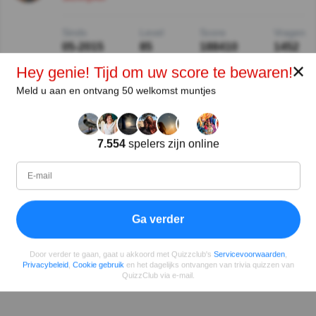
Sinds
Level
Score
Vragen
05-2015
85
188410
1452
✕
Hey genie! Tijd om uw score te bewaren!
Deel
op Facebook
Meld u aan en ontvang 50 welkomst muntjes
7.554
spelers zijn online
Ga verder
Door verder te gaan, gaat u akkoord met Quizzclub's
Servicevoorwaarden
,
Privacybeleid
,
Cookie gebruik
en het dagelijks ontvangen van trivia quizzen van
QuizzClub via e-mail.