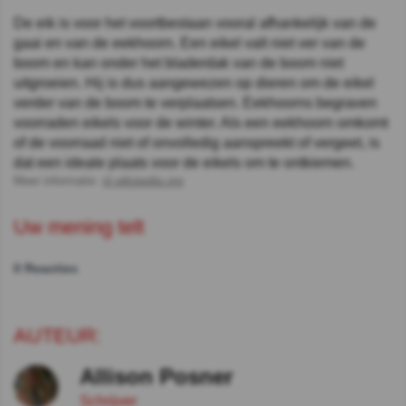
De eik is voor het voortbestaan vooral afhankelijk van de
gaai en van de eekhoorn. Een eikel valt niet ver van de
boom en kan onder het bladerdak van de boom niet
uitgroeien. Hij is dus aangewezen op dieren om de eikel
verder van de boom te verplaatsen. Eekhoorns begraven
voorraden eikels voor de winter. Als een eekhoorn omkomt
of de voorraad niet of onvolledig aanspreekt of vergeet, is
dat een ideale plaats voor de eikels om te ontkiemen.
Meer informatie:
nl.wikipedia.org
Uw mening telt
0 Reacties
AUTEUR:
Allison Posner
Schrijver