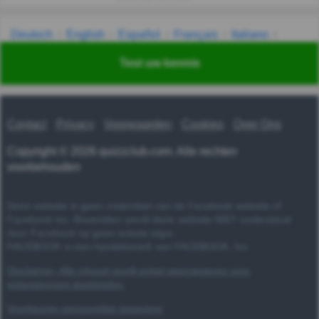
Deutsch
English
Español
Français
Italiano
Nederlands
Polski
Português
Svenska
Türkçe
Test uw kennis
Русский
Українська
हिन्दी
한국어
汉语
漢語
Contact
Privacy
Voorwaarden
Cookies
Over Ons
Copyright © 2026 quizzclub.com. Alle rechten
voorbehouden
Deze website is geen onderdeel van de Facebook website of
Facebook Inc. Bovendien wordt deze website NIET ondersteud
door Facebook op geen enkele wijze.
FACEBOOK is een handelsmerk van FACEBOOK, Inc.
Disclaimer: Alle inhoud wordt enkel weergegeven voor
entertainment doeleinden.
Voorkeuren persoonlijke gegevens